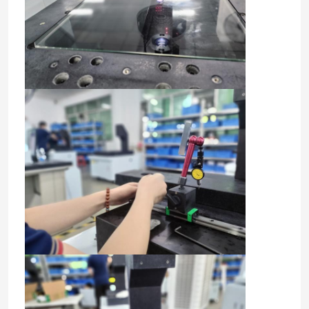
Hakkımızda
Fabrika turu
Kalite kontrol
Bizimle İletişim
Haberler
Vakalar
CNC Vision Ölçüm Makinesi