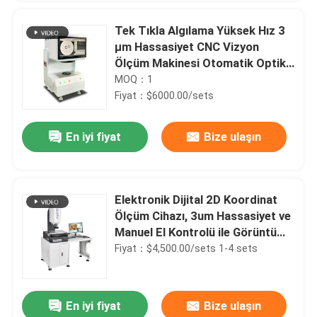
Tek Tıkla Algılama Yüksek Hız 3
μm Hassasiyet CNC Vizyon
Ölçüm Makinesi Otomatik Optik
Denetim için
MOQ：1
Fiyat：$6000.00/sets
En iyi fiyat
Bize ulaşın
Elektronik Dijital 2D Koordinat
Ölçüm Cihazı, 3um Hassasiyet ve
Manuel El Kontrolü ile Görüntü
Denetimi için 220V 50HZ
Fiyat：$4,500.00/sets 1-4 sets
En iyi fiyat
Bize ulaşın