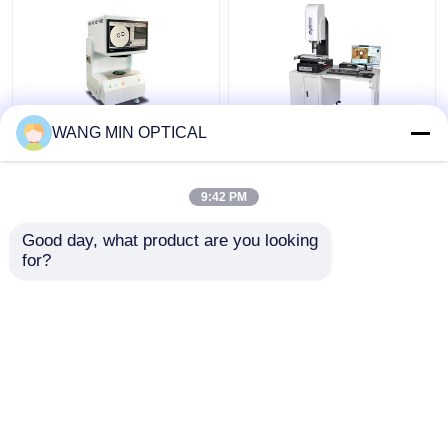
WANG MIN OPTICAL
220V Hassasiyet ±4um
Özel destek için 3um
Endüstriyel Tespit İçin
doğruluk ve el kontrol
Elektronik Görüntü
hızı ile dijital video
9:42 PM
Ölçüm Cihazı
ölçüm makinesi
En iyi fiyat
En iyi fiyat
Good day, what product are you looking 
for?
Bize ulaşın
Bize ulaşın
Daha fazla göster