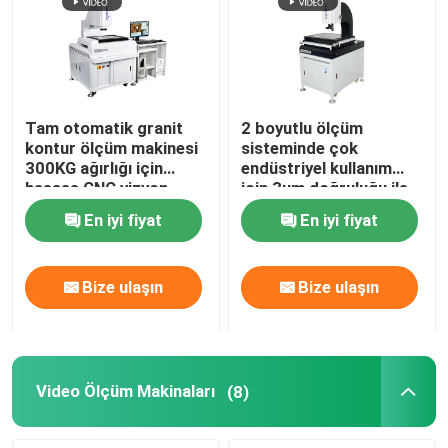
Tam otomatik granit
2 boyutlu ölçüm
kontur ölçüm makinesi
sisteminde çok
300KG ağırlığı için
endüstriyel kullanım
hassas CNC vizyon
için 3um doğruluğu ile
ölçüm sistemi
manuel kontur ölçüm
En iyi fiyat
En iyi fiyat
makinesi
Bize ulaşın
Bize ulaşın
Video Ölçüm Makinaları
(8)