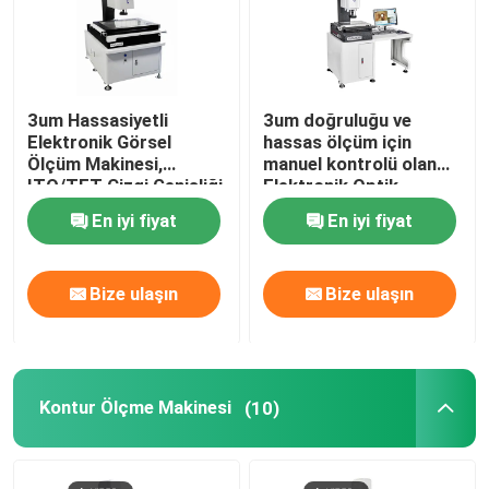
3um Hassasiyetli
3um doğruluğu ve
Elektronik Görsel
hassas ölçüm için
Ölçüm Makinesi,
manuel kontrolü olan
ITO/TFT Çizgi Genişliği
Elektronik Optik
Ölçümü ve El Kontrol
Koordinat Ölçüm
En iyi fiyat
En iyi fiyat
Hızı İçin
Makinesi
Bize ulaşın
Bize ulaşın
Kontur Ölçme Makinesi
(10)