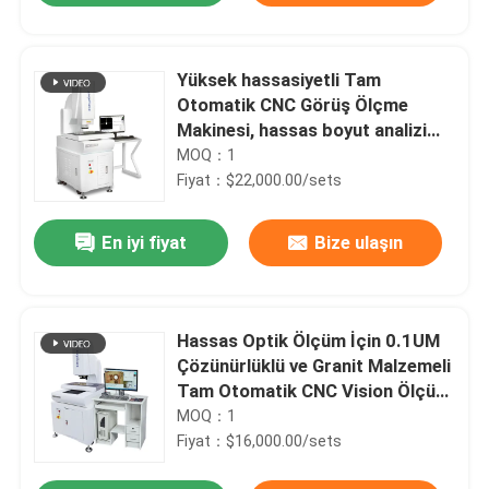
Yüksek hassasiyetli Tam
Otomatik CNC Görüş Ölçme
Makinesi, hassas boyut analizi
için granit malzemesi ile
MOQ：1
Fiyat：$22,000.00/sets
En iyi fiyat
Bize ulaşın
Hassas Optik Ölçüm İçin 0.1UM
Çözünürlüklü ve Granit Malzemeli
Tam Otomatik CNC Vision Ölçüm
Makinesi
MOQ：1
Fiyat：$16,000.00/sets