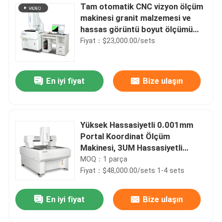
Tam otomatik CNC vizyon ölçüm
makinesi granit malzemesi ve
hassas görüntü boyut ölçümü
için 350KG ağırlığı ile
Fiyat：$23,000.00/sets
En iyi fiyat
Bize ulaşın
Yüksek Hassasiyetli 0.001mm
Portal Koordinat Ölçüm
Makinesi, 3UM Hassasiyetli
Özelleştirilmiş Standart Dışı
MOQ：1 parça
Uygulamalar İçin
Fiyat：$48,000.00/sets 1-4 sets
En iyi fiyat
Bize ulaşın