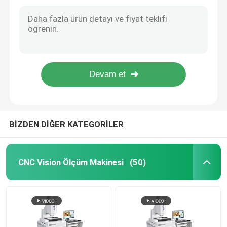
Elektronik Donanım Saatleri İçin Video Endüstriyel Ölçüm Mikroskobu
Muayene için Endüstriyel Optik Ölçüm Mikroskop Dürbün
2D Koordinat Ölçme Makinesi
Muayene için Granit Metalurji Endüstriyel Ölçüm Mikroskobu
Optik Biyolojik Dürbün Elektron Mikroskobu Yüksek Göz Noktası Pl10x 22mm
Optik Koordinat Ölçme Makinesi
Tıbbi Laboratuvar Endüstriyel Ölçüm Mikroskobu Optik Biyolojik Dürbün Elektronik
Lcd Ekranlı Elektronik Dijital Optik Ölçüm Mikroskobu X Y Z Ekseni 0.0005mm
Kontur Ölçme Makinesi
Video Ölçüm Makinaları
BİZDEN DİĞER KATEGORİLER
Portal Koordinat Ölçme Makinesi
CNC Vision Ölçüm Makinesi
(50)
OMM Optik Ölçüm Cihazı
CMM Ölçüm Makinesi