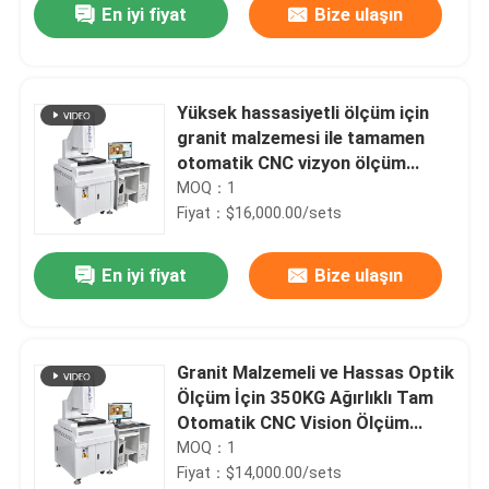
En iyi fiyat
Bize ulaşın
Yüksek hassasiyetli ölçüm için
granit malzemesi ile tamamen
otomatik CNC vizyon ölçüm
makinesi
MOQ：1
Fiyat：$16,000.00/sets
En iyi fiyat
Bize ulaşın
Evde
Granit Malzemeli ve Hassas Optik
Ölçüm İçin 350KG Ağırlıklı Tam
Ürün
Otomatik CNC Vision Ölçüm
Makinesi
MOQ：1
Fiyat：$14,000.00/sets
Videolar