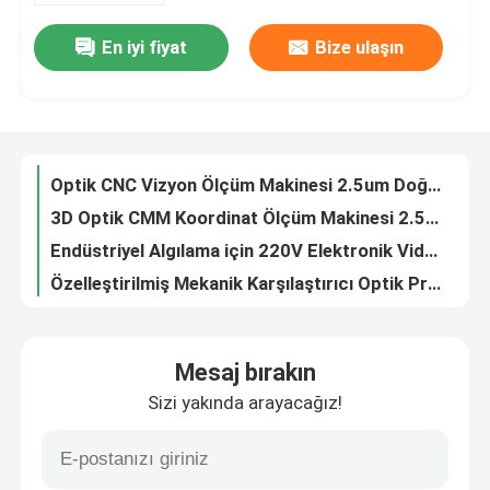
En iyi fiyat
Bize ulaşın
Çift Telesentrik Profil Projektörlü 2D 6 Eksen CMM Koordinat Ölçme Makinesi
Hakkımızda
Optik CNC Vizyon Ölçüm Makinesi 2.5um Doğruluk 200mm / S Hız
3D Optik CMM Koordinat Ölçüm Makinesi 2.5um Doğruluk 200mm/S
Fabrika turu
Endüstriyel Algılama için 220V Elektronik Video Ölçüm Makineleri
Özelleştirilmiş Mekanik Karşılaştırıcı Optik Profil Projektörü Çok Fonksiyonlu
Kalite kontrol
Granit Renishaw Problu Taşınabilir Optik Hassas CMM Ölçüm Makinesi
CNC 3D CMM Ölçüm Makinesi, Taşınabilir Koordinat Ölçüm Sistemleri
Bizimle İletişim
Taşınabilir CMM Test Cihazı, Optik 2.4um CMM Ölçüm Sistemi
Elektronik CMM Ölçüm Cihazı Sistemi 3D Otomatik Köprü Tipi
Haberler
Elektronik Koordinat CMM Ölçüm Aleti Cihazı Paslanmaz Çelik Granit Malzeme
Mesaj bırakın
3D Koordinat CMM Ölçüm Makinesi Ekipmanı 2.2MPE Um Doğruluğu
Sizi yakında arayacağız!
Vakalar
Dijital CMM Koordinat Ölçüm Makinesi Yüksek Hassasiyetli Çok Fonksiyonlu
Yüksek Hassasiyetli CMM Ölçüm Makinesi Ekipmanı Köprü Tipi Üç Koordinat
Optik CMM Koordinat Ölçüm Cihazı Yüksek Hassasiyetli OEM
CNC Vision Ölçüm Makinesi